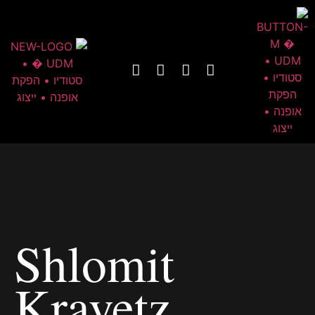
Shlomit
Kravetz