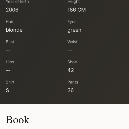
Year of Birth
Height
2006
186 CM
Hair
Eyes
blonde
green
Bust
Waist
--
--
Hips
Shoe
--
42
Shirt
Pants
S
36
Book