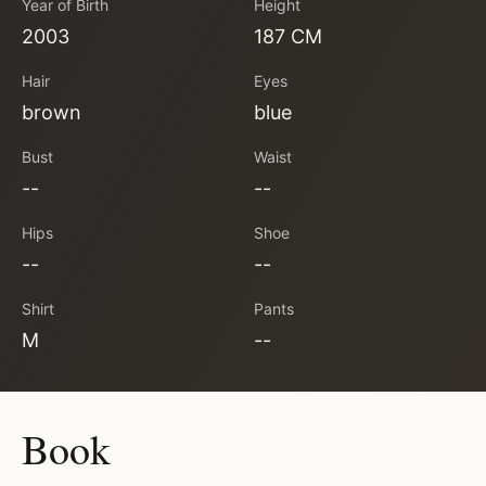
Year of Birth
Height
2003
187 CM
Hair
Eyes
brown
blue
Bust
Waist
--
--
Hips
Shoe
--
--
Shirt
Pants
M
--
Book