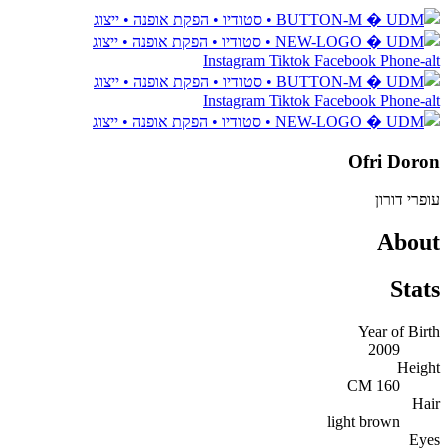
דלג
לתוכן
Instagram
Tiktok
Facebook
Phone-alt
Instagram
Tiktok
Facebook
Phone-alt
Ofri Doron
עופרי דורון
About
Stats
Year of Birth
2009
Height
160 CM
Hair
light brown
Eyes