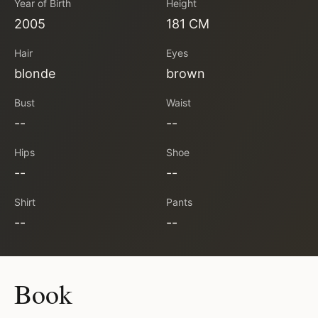
Year of Birth
Height
2005
181 CM
Hair
Eyes
blonde
brown
Bust
Waist
--
--
Hips
Shoe
--
--
Shirt
Pants
--
--
Book