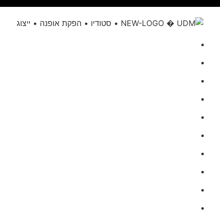
דף הבית
אודותינו
הגשת מועמדות
UDM בתקשורת
מגזינים
men
women
הפקות אופנה
קורס דוגמנות
שאלות נפוצות