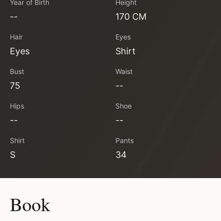
Year of Birth
Height
--
170 CM
Hair
Eyes
Eyes
Shirt
Bust
Waist
75
--
Hips
Shoe
--
--
Shirt
Pants
S
34
Book