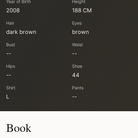
Year of Birth
Height
2008
188 CM
Hair
Eyes
dark brown
brown
Bust
Waist
--
--
Hips
Shoe
--
44
Shirt
Pants
L
--
Book