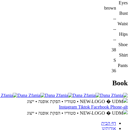
Eyes
brown
Bust
--
Waist
--
Hips
--
Shoe
38
Shirt
S
Pants
36
Book
Instagram
Tiktok
Facebook
Phone-alt
דף הבית
אודותינו