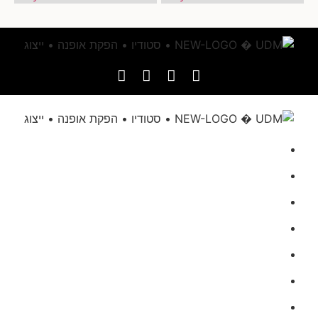
דף הבית
אודותינו
הגשת מועמדות
UDM בתקשורת
מגזינים
men
women