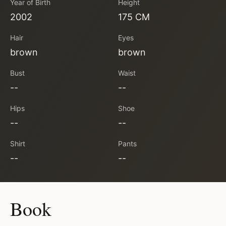
Year of Birth
Height
2002
175 CM
Hair
Eyes
brown
brown
Bust
Waist
--
--
Hips
Shoe
--
--
Shirt
Pants
--
--
Book