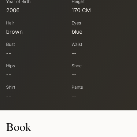
Year of Birth
Height
2006
170 CM
Hair
Eyes
brown
blue
Bust
Waist
--
--
Hips
Shoe
--
--
Shirt
Pants
--
--
Book