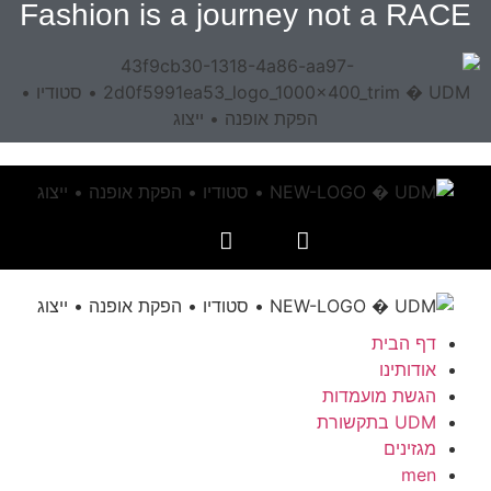
Fashion is a journey not a RACE
דף הבית
אודותינו
הגשת מועמדות
UDM בתקשורת
מגזינים
men