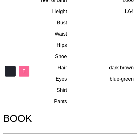
Year of Birth
2006
Height
1.64
Bust
Waist
Hips
Shoe
Hair
dark brown
Eyes
blue-green
Shirt
Pants
BOOK