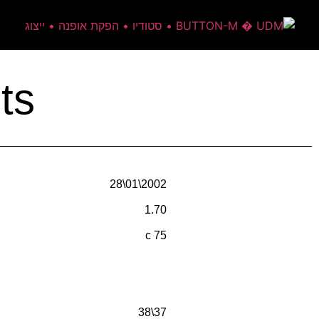
its
28\01\2002
1.70
c 75
38\37